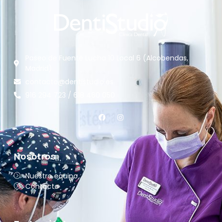
Paseo de Fuente Lucha 10 Local 6 (Alcobendas,
Madrid)
contacto@dentistudio.es
916 294 723 / 618 460 050
Nosotros
Nuestro equipo
Contacto