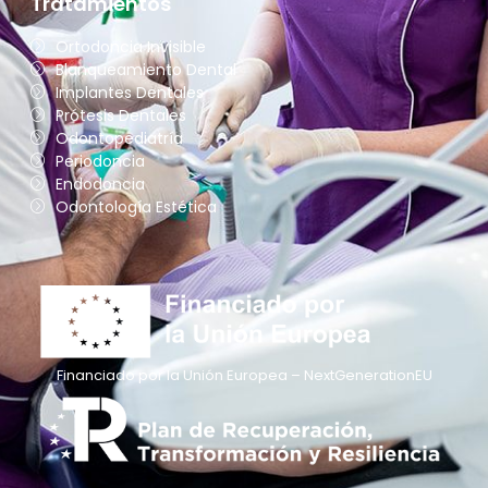
Tratamientos
Ortodoncia Invisible
Blanqueamiento Dental
Implantes Dentales
Prótesis Dentales
Odontopediatría
Periodoncia
Endodoncia
Odontología Estética
Financiado por la Unión Europea – NextGenerationEU