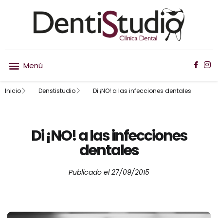
Inicio
Denstistudio
Di ¡NO! a las infecciones dentales
Nuestro equipo
Ortodoncia invisible
Di ¡NO! a las infecciones
dentales
Publicado el
27/09/2015