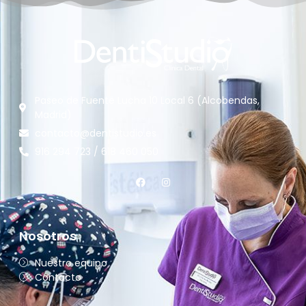
Paseo de Fuente Lucha 10 Local 6 (Alcobendas,
Madrid)
contacto@dentistudio.es
916 294 723 / 618 460 050
Nosotros
Nuestro equipo
Contacto