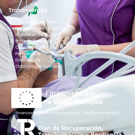
Tratamientos
Ortodoncia Invisible
Blanqueamiento Dental
Implantes Dentales
Prótesis Dentales
Odontopediatría
Periodoncia
Endodoncia
Odontología Estética
Financiado por la Unión Europea – NextGenerationEU