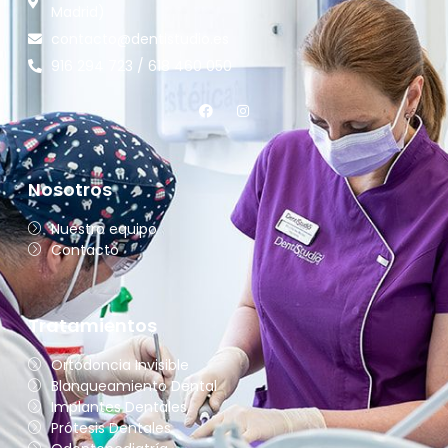
Madrid)
contacto@dentistudio.es
916 294 723 / 618 460 050
Nosotros
Nuestro equipo
Contacto
Tratamientos
Ortodoncia Invisible
Blanqueamiento Dental
Implantes Dentales
Prótesis Dentales