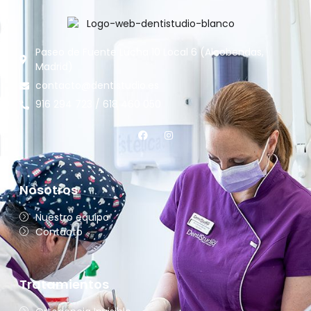
Paseo de Fuente Lucha 10 Local 6 (Alcobendas,
Madrid)
contacto@dentistudio.es
916 294 723 / 618 460 050
Nosotros
Nuestro equipo
Contacto
Tratamientos