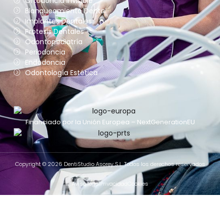
Ortodoncia Invisible
Blanqueamiento Dental
Implantes Dentales
Prótesis Dentales
Odontopediatría
Periodoncia
Endodoncia
Odontología Estética
Financiado por la Unión Europea – NextGenerationEU
Copyright © 2026 DentiStudio Asorey S.L. Todos los derechos reservados
Aviso legal
Privacidad
Cookies