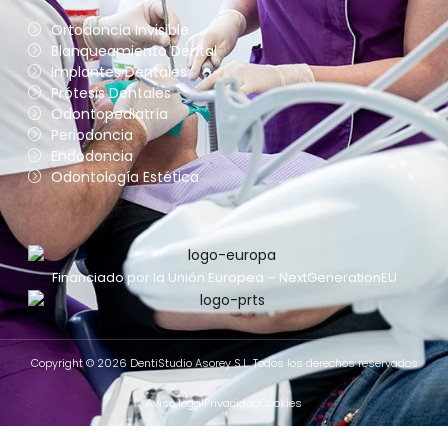
Ortodoncia Invisible
Blanqueamiento Dental
Implantes Dentales
Prótesis Dentales
Odontopediatría
Periodoncia
Endodoncia
Odontología Estética
Financiado por la Unión Europea – NextGenerationEU
Copyright © 2026 DentiStudio Asorey S.L. Todos los derechos reservados
Aviso legal
Privacidad
Cookies