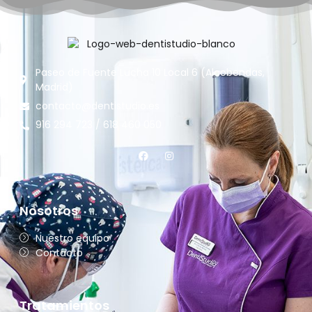
Paseo de Fuente Lucha 10 Local 6 (Alcobendas,
Madrid)
contacto@dentistudio.es
916 294 723 / 618 460 050
Nosotros
Nuestro equipo
Contacto
Tratamientos